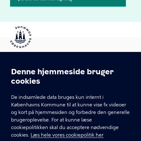
Denne hjemmeside bruger
Energispring
Cookieindstillinger
cookies
Energispring samler beslutningstagere fra
ejendomsbranchen i København. Sammen deler vi
De indsamlede data bruges kun internt i
data og erfaringer, der gør det nemmere at
Københavns Kommune til at kunne vise fx videoer
nedbringe energiforbrug og klimaaftryk i byens
og kort på hjemmesiden og forbedre den generelle
bygninger. Energispring er en del af Københavns
brugeroplevelse. For at kunne læse
Klimastrategi 2035.
cookiepolitikken skal du acceptere nødvendige
cookies.
Læs hele vores cookiepolitik her